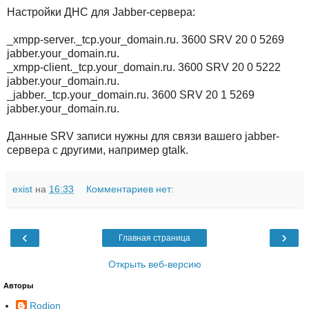
Настройки ДНС для Jabber-сервера:
_xmpp-server._tcp.your_domain.ru. 3600 SRV 20 0 5269
jabber.your_domain.ru.
_xmpp-client._tcp.your_domain.ru. 3600 SRV 20 0 5222
jabber.your_domain.ru.
_jabber._tcp.your_domain.ru. 3600 SRV 20 1 5269
jabber.your_domain.ru.
Данные SRV записи нужны для связи вашего jabber-
сервера с другими, например gtalk.
exist
на
16:33
Комментариев нет:
‹
›
Главная страница
Открыть веб-версию
Авторы
Rodion